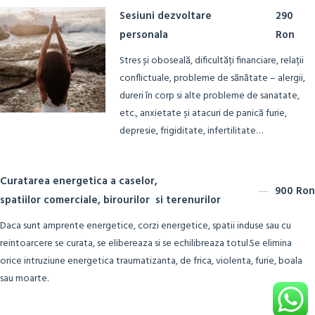
Sesiuni dezvoltare
290
personala
Ron
Stres și oboseală, dificultăți financiare, relații
conflictuale, probleme de sănătate – alergii,
dureri în corp si alte probleme de sanatate,
etc., anxietate și atacuri de panică furie,
depresie, frigiditate, infertilitate…
Curatarea energetica a caselor,
900 Ron
spatiilor comerciale, birourilor si terenurilor
Daca sunt amprente energetice, corzi energetice, spatii induse sau cu
reintoarcere se curata, se elibereaza si se echilibreaza totul.Se elimina
orice intruziune energetica traumatizanta, de frica, violenta, furie, boala
sau moarte.